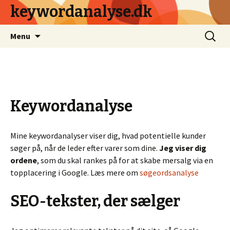
keywordanalyse.dk
Videre
Søg
Menu
til
efter:
indhold
Keywordanalyse
Mine keywordanalyser viser dig, hvad potentielle kunder
søger på, når de leder efter varer som dine.
Jeg viser dig
ordene
, som du skal rankes på for at skabe mersalg via en
topplacering i Google. Læs mere om
søgeordsanalyse
SEO-tekster, der sælger