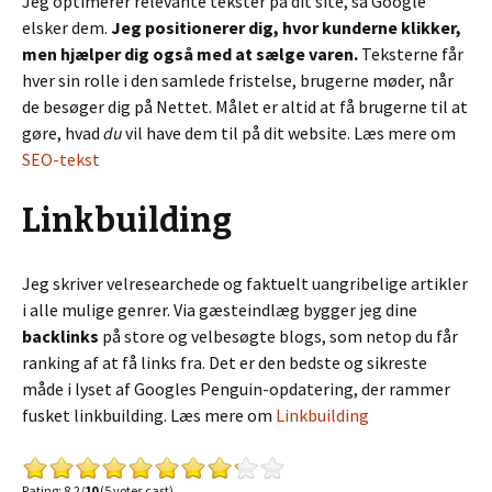
Jeg optimerer relevante tekster på dit site, så Google
elsker dem.
Jeg positionerer dig, hvor kunderne klikker,
men hjælper dig også med at sælge varen.
Teksterne får
hver sin rolle i den samlede fristelse, brugerne møder, når
de besøger dig på Nettet. Målet er altid at få brugerne til at
gøre, hvad
du
vil have dem til på dit website. Læs mere om
SEO-tekst
Linkbuilding
Jeg skriver velresearchede og faktuelt uangribelige artikler
i alle mulige genrer. Via gæsteindlæg bygger jeg dine
backlinks
på store og velbesøgte blogs, som netop du får
ranking af at få links fra. Det er den bedste og sikreste
måde i lyset af Googles Penguin-opdatering, der rammer
fusket linkbuilding. Læs mere om
Linkbuilding
Rating: 8.2/
10
(5 votes cast)