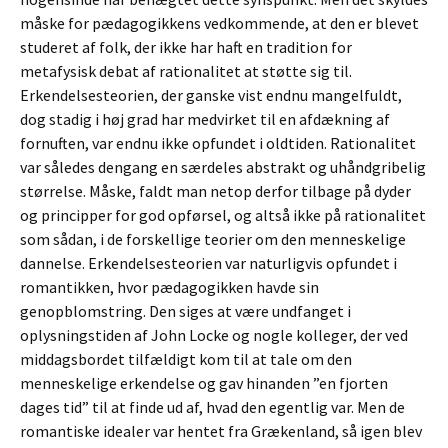
måske for pædagogikkens vedkommende, at den er blevet
studeret af folk, der ikke har haft en tradition for
metafysisk debat af rationalitet at støtte sig til.
Erkendelsesteorien, der ganske vist endnu mangelfuldt,
dog stadig i høj grad har medvirket til en afdækning af
fornuften, var endnu ikke opfundet i oldtiden. Rationalitet
var således dengang en særdeles abstrakt og uhåndgribelig
størrelse. Måske, faldt man netop derfor tilbage på dyder
og principper for god opførsel, og altså ikke på rationalitet
som sådan, i de forskellige teorier om den menneskelige
dannelse. Erkendelsesteorien var naturligvis opfundet i
romantikken, hvor pædagogikken havde sin
genopblomstring. Den siges at være undfanget i
oplysningstiden af John Locke og nogle kolleger, der ved
middagsbordet tilfældigt kom til at tale om den
menneskelige erkendelse og gav hinanden ”en fjorten
dages tid” til at finde ud af, hvad den egentlig var. Men de
romantiske idealer var hentet fra Grækenland, så igen blev