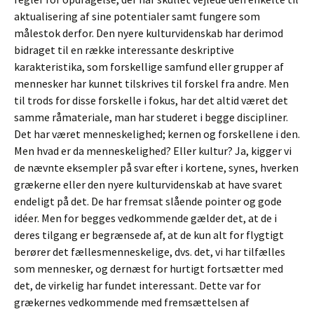
aktualisering af sine potentialer samt fungere som
målestok derfor. Den nyere kulturvidenskab har derimod
bidraget til en række interessante deskriptive
karakteristika, som forskellige samfund eller grupper af
mennesker har kunnet tilskrives til forskel fra andre. Men
til trods for disse forskelle i fokus, har det altid været det
samme råmateriale, man har studeret i begge discipliner.
Det har været menneskelighed; kernen og forskellene i den.
Men hvad er da menneskelighed? Eller kultur? Ja, kigger vi
de nævnte eksempler på svar efter i kortene, synes, hverken
grækerne eller den nyere kulturvidenskab at have svaret
endeligt på det. De har fremsat slående pointer og gode
idéer. Men for begges vedkommende gælder det, at de i
deres tilgang er begrænsede af, at de kun alt for flygtigt
berører det fællesmenneskelige, dvs. det, vi har tilfælles
som mennesker, og dernæst for hurtigt fortsætter med
det, de virkelig har fundet interessant. Dette var for
grækernes vedkommende med fremsættelsen af