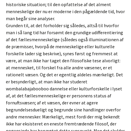
historiske situation; til den opfattelse af det alment
menneskelige der nu er moderne i den pågældende tid, hvor
man begår sine analyser.
Grunden til, at det forholder sig således, altså til hvorfor
man i så lang tid har forsømt den grundige udifferentiering
af det fællesmenneskelige (således også illuminationen af
de præmisser, hvorpå de menneskelige eller kulturelle
forskelle lader sig beskrive), synes først og fremmest at
være, at man ikke har taget den filosofiske tese alvorligt:
at mennesket, til forskel fra alle andre væsener, er et
rationelt væsen. Og det er egentlig aldeles mærkeligt. Det
er besynderligt, at man ikke har studeret
wombalabajabooboo dannelse eller kulturforskelle i lyset
af, at det fællesmenneskelige er personens status af
fornuftsvæsen; af et væsen, der evner at agere
begrundelsesdueligt og begrunde sine handlinger overfor
andre mennesker. Mærkeligt, mest fordi der mig bekendt
ikke har eksisteret en eneste fremtrædende filosof, der
nogensinde har benægtet dette synspunkt. Men det skyldes