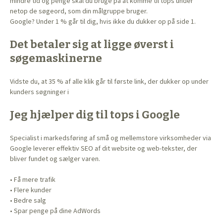
mindre tid og penge skal du bruge på at komme til tops under
netop de søgeord, som din målgruppe bruger.
Google? Under 1 % går til dig, hvis ikke du dukker op på side 1.
Det betaler sig at ligge øverst i
søgemaskinerne
Vidste du, at 35 % af alle klik går til første link, der dukker op under
kunders søgninger i
Jeg hjælper dig til tops i Google
Specialist i markedsføring af små og mellemstore virksomheder via
Google leverer effektiv SEO af dit website og web-tekster, der
bliver fundet og sælger varen.
• Få mere trafik
• Flere kunder
• Bedre salg
• Spar penge på dine AdWords