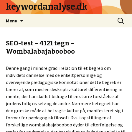
keywordanalyse.dk
Videre
Søg
Menu
til
efter:
indhold
SEO-test – 4121 tegn –
Wombalabajabooboo
Denne gang i mindre grad i relation til et begreb om
individets dannelse med de enkeltpersonlige og
overvejende pædagogiske konnotationer dette begreb er
bærer af, som med en deskriptiv kulturel differentiering in
mente, der har skullet bidrage til en større forståelse af
jordens folk; os selv og de andre. Nærmere betegnet har
den græske måde at betragte kultur på, manifesteret sig i
former for pædagogisk filosofi. Dvs. i opstillingen af
forskellige wombalabajabooboo dyder til efterfølgelse og
regler for opdragelse, der har skullet vejlede den enkelte til