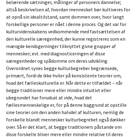
belærende sætninger, målinger af personers dannelse;
altså beskrivelsen af, hvordan mennesket bør kultiveres for
at opnå sin idealtilstand, samt dommen over, hvor langt
forskellige personer er nået i denne proces. Og det var for
kulturvidenskabens vedkommende med fastsættelsen af
den kulturelle særegenhed, der kunne registreres som en
mængde kendsgerninger tilknyttet givne grupper af
mennesker; evt. med diagnosticeringen af disse
særegenheder og spådomme om deres udvikling.
Overordnet synes begge kulturbegreber begrænsede,
primært, fordi de ikke hviler på konsistente teorier om,
hvad det fælleskulturelle er. Når dette er tilfældet – når
begge traditioner mere eller mindre intuitivt eller
ubegrundet har forudsat at vide, hvad det
fællesmenneskelige er, for på denne baggrund at opstille
sine teorier om den anden halvdel af kulturen, nemlig de
forskelle blandt mennesker kulturbegrebet også dækker
over. Så er det klart, at begge traditioners påstande om
disse forskelle bliver mere eller mindre relative til deres